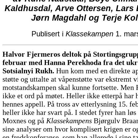
Kaldhusdal, Arve Ottersen, Lars
Jørn Magdahl og Terje Kol
Publisert i
Klassekampen
1. mar
Halvor Fjermeros deltok på Stortingsgrup
februar med Hanna Perekhoda fra det ukr
Sotsialnyi Rukh.
Hun kom med en direkte ap
støtte og uttalte at våpenstøtte var ekstremt vi
motstandskampen skal kunne fortsette. Men 
ikke et ord på møtet. Heller ikke etterpå ha
hennes appell. På tross av etterlysning 15. f
heller ikke har svart på. I stedet fyrer han lø
Moxnes og på
Klassekampens
Bjørgulv Braan
sine analyser om hvor komplisert krigen er o
en fredskonferanse, som han allerede i sine t