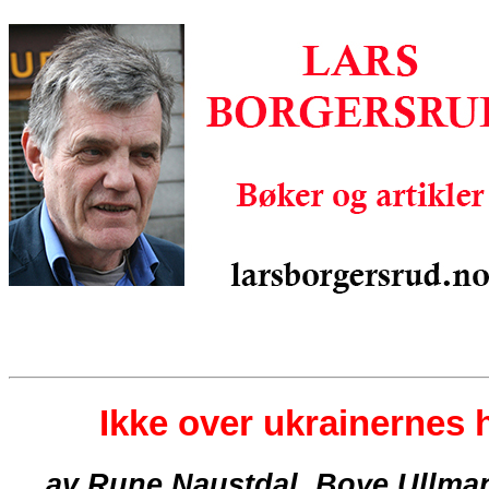
Ikke over ukrainernes 
av Rune Naustdal, Boye Ullma