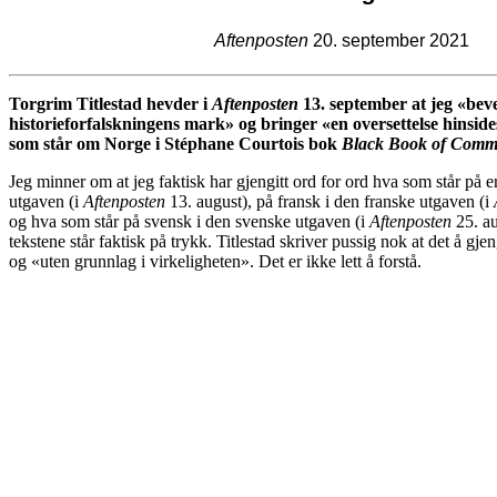
Aftenposten
20. september 2021
Torgrim Titlestad hevder i
Aftenposten
13. september at jeg «bev
historieforfalskningens mark» og bringer «en oversettelse hinsides
som står om Norge i Stéphane Courtois bok
Black Book of Com
Jeg minner om at jeg faktisk har gjengitt ord for ord hva som står på 
utgaven (i
Aftenposten
13. august), på fransk i den franske utgaven (i
og hva som står på svensk i den svenske utgaven (i
Aftenposten
25. au
tekstene står faktisk på trykk. Titlestad skriver pussig nok at det å g
og «uten grunnlag i virkeligheten». Det er ikke lett å forstå.