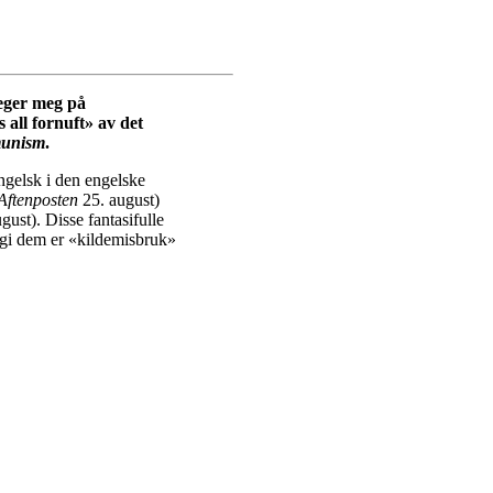
eger meg på
 all fornuft» av det
munism
.
engelsk i den engelske
Aftenposten
25. august)
gust). Disse fantasifulle
jengi dem er «kildemisbruk»