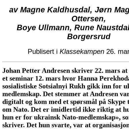
av Magne Kaldhusdal, Jørn Mag
Ottersen,
Boye Ullmann, Rune Naustdal
Borgersrud
Publisert i
Klassekampen
26. mar
Johan Petter Andresen skriver 22. mars at
et seminar 12. mars hvor Hanna Perekhod
sosialistiske Sotsialnyi Rukh gikk inn for 
medlemskap. Det stemmer at Andresen var 
digitalt og kom med et spørsmål på Skype 
om Nato. Det er imidlertid ikke riktig at h
hun er for ukrainsk Nato-medlemskap», s
skriver. Det hun svarte, var at organisasj