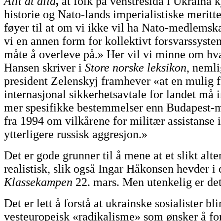
Allt åt alla
,
at folk på venstresida i Ukraina 
historie og Nato-lands imperialistiske meritt
føyer til at om vi ikke vil ha Nato-medlemsk
vi en annen form for kollektivt forsvarssyst
måte å overleve på.» Her vil vi minne om h
Hansen skriver i
Store norske leksikon
, nemli
president Zelenskyj framhever «at en mulig f
internasjonal sikkerhetsavtale for landet må 
mer spesifikke bestemmelser enn Budapest
fra 1994 om vilkårene for militær assistanse i 
ytterligere russisk aggresjon.»
Det er gode grunner til å mene at et slikt alter
realistisk, slik også Ingar Håkonsen hevder 
Klassekampen
22. mars. Men utenkelig er det
Det er lett å forstå at ukrainske sosialister bl
vesteuropeisk «radikalisme» som ønsker å fo