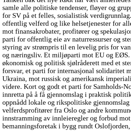
samle alle politiske tendenser, fløyer og grupp
for SV på et felles, sosialistisk verdigrunnlag.
offentlig velferd og like helsetjenester for all
mot finansakrobater, profitører og spekulasj
parti for offentlig eie av naturressurser og ste
styring av strømpris til en levelig pris for v
og næringsliv. Et miljøparti mot EU og EØS. 
økonomisk og politisk sjølråderett med et ste
forsvar, et parti for internasjonal solidaritet
Ukraina, mot russisk og amerikansk imperial
videre. Kort og godt et parti for Samholds-N
innretta på å få gjennomslag i praktisk politi
oppnådd lokale og rikspolitiske gjennomslag f
velferdsprofitører fra Oslo og andre kommuner
innstramming av innleieregler og forbud mot
bemanningsforetak i bygg rundt Oslofjorden, 