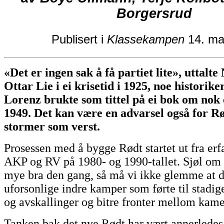
Borgersrud
Publisert i
Klassekampen
14. ma
«Det er ingen sak å få partiet lite», uttal
Ottar Lie i ei krise­tid i 1925, noe historik
Lorenz brukte som tittel på ei bok om nok e
1949. Det kan være en advarsel også for Rø
stormer som verst.
Prosessen med å bygge Rødt startet ut fra erf
AKP og RV på 1980- og 1990-tallet. Sjøl om
mye bra den gang, så må vi ikke glemme at d
uforsonlige indre kamper som førte til stadig
og avskallinger og bitre fronter mellom kame
Tanken bak det nye Rødt har vært annerledes.