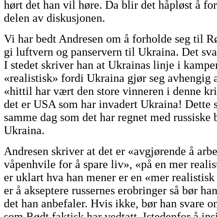
hørt det han vil høre. Da blir det håpløst å fo
delen av diskusjonen.
Vi har bedt Andresen om å forholde seg til R
gi luftvern og panservern til Ukraina. Det sva
I stedet skriver han at Ukrainas linje i kampe
«realistisk» fordi Ukraina gjør seg avhengi
«hittil har vært den store vinneren i denne 
det er USA som har invadert Ukraina! Dette 
samme dag som det har regnet med russiske
Ukraina.
Andresen skriver at det er «avgjørende å arbe
våpenhvile for å spare liv», «på en mer reali
er uklart hva han mener er en «mer realistisk 
er å akseptere russernes erobringer så bør han 
det han anbefaler. Hvis ikke, bør han svare o
som Rødt faktisk har vedtatt. Istedenfor å ins