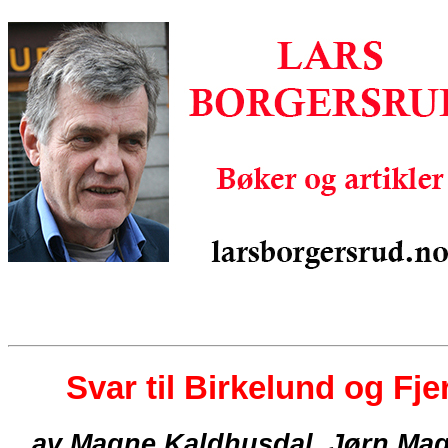
Svar til Birkelund og Fj
av Magne Kaldhusdal, Jørn Mag