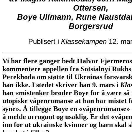
Ottersen,
Boye Ullmann, Rune Naustdal
Borgersrud
Publisert i
Klassekampen
12. mar
Vi har flere ganger bedt Halvor Fjermero
kommentere appellen fra Sotsialnyi Rukh
Perekhoda om støtte til Ukrainas forsvars
han ikke. I stedet skriver han 9. mars i
Kla
han «mistenker broder Boye for å være så f
utopiske våpenromanse at han har mistet f
syne». Å tillegge Boye en «våpenromanse»
å melde arrogant og usaklig. Er det «våpe
inn for at ukrainske kvinner og barn skal sl