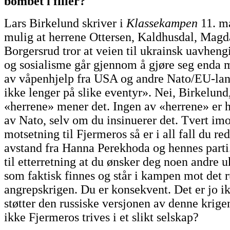
bombet i filler?
Lars Birkelund skriver i
Klassekampen
11. ma
mulig at herrene Ottersen, Kaldhusdal, Magd
Borgersrud tror at veien til ukrainsk uavheng
og sosialisme går gjennom å gjøre seg enda 
av våpenhjelp fra USA og andre Nato/EU-lan
ikke lenger på slike eventyr». Nei, Birkelund
«herrene» mener det. Ingen av «herrene» er h
av Nato, selv om du insinuerer det. Tvert imo
motsetning til Fjermeros så er i all fall du red
avstand fra Hanna Perekhoda og hennes parti
til etterretning at du ønsker deg noen andre 
som faktisk finnes og står i kampen mot det r
angrepskrigen. Du er konsekvent. Det er jo ik
støtter den russiske versjonen av denne krig
ikke Fjermeros trives i et slikt selskap?